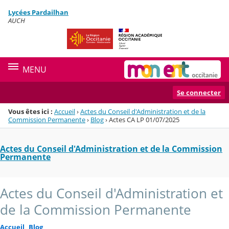
Panneau de gestion des cookies
Lycées Pardailhan
Menu de la rubrique
Contenu
AUCH
MENU
Se connecter
Vous êtes ici :
Accueil
›
Actes du Conseil d'Administration et de la
Commission Permanente
›
Blog
›
Actes CA LP 01/07/2025
Actes du Conseil d'Administration et de la Commission
Permanente
Actes du Conseil d'Administration et
de la Commission Permanente
Accueil
Blog