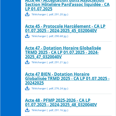
Section Hôtelière Pard'assoc liquidée - CA
LP 01.07.2025
Télécharger
( .
pdf
,
291.20
ko
)
Acte 45 - Protocole Harcèlement - CA LP
01.07.2025 - 2024-2025_45_0320040V
Télécharger
( .
pdf
,
290.68
ko
)
Acte 47 - Dotation Horaire Globalisée
TRMD 2025 - CA LP 01.07.2025 - 2024-
2025_47_0320040V
Télécharger
( .
pdf
,
291.21
ko
)
Acte 47 BIEN - Dotation Horaire
Globalisée TRMD 2025 - CA LP 01.07.2025 -
20242025
Télécharger
( .
pdf
,
276.24
ko
)
Acte 48 - PFMP 2025-2026 - CA LP
01.07.2025 - 2024-2025_48_0320040V
Télécharger
( .
pdf
,
291.16
ko
)