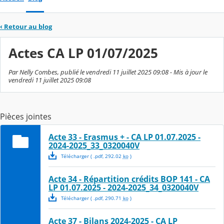
‹
Retour au blog
Actes CA LP 01/07/2025
Par Nelly Combes, publié le vendredi 11 juillet 2025 09:08 - Mis à jour le
vendredi 11 juillet 2025 09:08
Pièces jointes
Acte 33 - Erasmus + - CA LP 01.07.2025 -
2024-2025_33_0320040V
Télécharger
( .
pdf
,
292.02
ko
)
Acte 34 - Répartition crédits BOP 141 - CA
LP 01.07.2025 - 2024-2025_34_0320040V
Télécharger
( .
pdf
,
290.71
ko
)
Acte 37 - Bilans 2024-2025 - CA LP