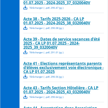
01.07.2025 - 2024-2025_37_0320040V
Télécharger
( .
pdf
,
290.47
ko
)
Acte 38 - Tarifs 2025-2026 - CA LP
01.07.2025 - 2024-2025_38_0320040V
Télécharger
( .
pdf
,
290.08
ko
)
Acte 39 - Dates de service vacances d'été
2025 - CA LP 01.07.2025 - 2024-
2025_39_0320040V
Télécharger
( .
pdf
,
291.01
ko
)
Acte 41 - Elections représentants parents
d'élèves exclusivement voie électronique -
CA LP 01.07.2025
Télécharger
( .
pdf
,
290.56
ko
)
Acte 43 - Tarifs Section Hôtelière - CA LP
01.07.2025 - 2024-2025_43_0320040V
Télécharger
( .
pdf
,
290.64
ko
)
Acte 44 - Acceptation dons Association