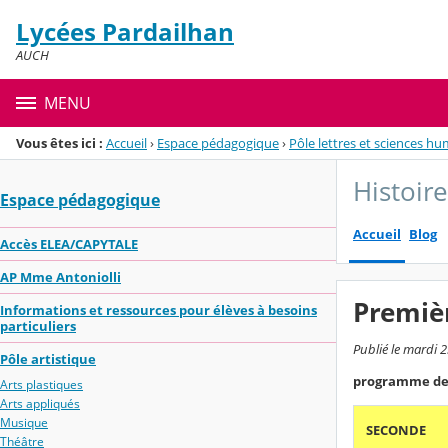
Panneau de gestion des cookies
Lycées Pardailhan
Menu de la rubrique
Contenu
AUCH
MENU
Vous êtes ici :
Accueil
›
Espace pédagogique
›
Pôle lettres et sciences h
Histoir
Espace pédagogique
Accueil
Blog
Accès ELEA/CAPYTALE
AP Mme Antoniolli
Premiè
Informations et ressources pour élèves à besoins
particuliers
Publié le mardi 2
Pôle artistique
programme de
Arts plastiques
Arts appliqués
Musique
SECONDE
Théâtre