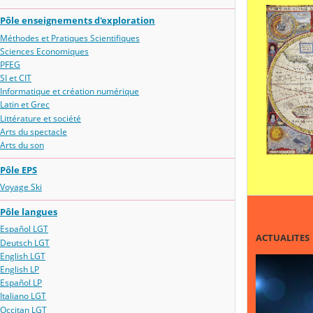
Pôle enseignements d'exploration
Méthodes et Pratiques Scientifiques
Sciences Economiques
PFEG
SI et CIT
Informatique et création numérique
Latin et Grec
Littérature et société
Arts du spectacle
Arts du son
Pôle EPS
Voyage Ski
Pôle langues
Español LGT
ACTUALITES
Deutsch LGT
English LGT
English LP
Español LP
Italiano LGT
Occitan LGT