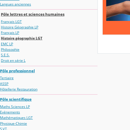
Langues anciennes
Pôle lettres et sciences humaines
Français LGT
Histoire Géographie LP
Français LP
Histoire géographie LGT
EMC LP
Philosophie
S.E.S.
Droit en série L
Pôle professionnel
Tertiaire
ASSP
Hôtellerie Restauration
Pôle scientifique
Maths Sciences LP
Evènements
Mathématiques LGT
Physique-Chimie
S.V.T.