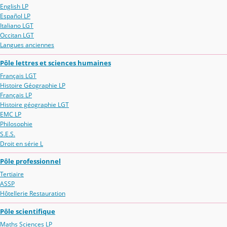
English LP
Español LP
Italiano LGT
Occitan LGT
Langues anciennes
Pôle lettres et sciences humaines
Français LGT
Histoire Géographie LP
Français LP
Histoire géographie LGT
EMC LP
Philosophie
S.E.S.
Droit en série L
Pôle professionnel
Tertiaire
ASSP
Hôtellerie Restauration
Pôle scientifique
Maths Sciences LP