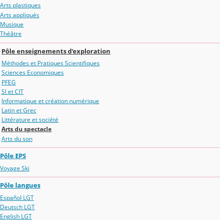
Arts plastiques
Arts appliqués
Musique
Théâtre
Pôle enseignements d'exploration
Méthodes et Pratiques Scientifiques
Sciences Economiques
PFEG
SI et CIT
Informatique et création numérique
Latin et Grec
Littérature et société
Arts du spectacle
Arts du son
Pôle EPS
Voyage Ski
Pôle langues
Español LGT
Deutsch LGT
English LGT