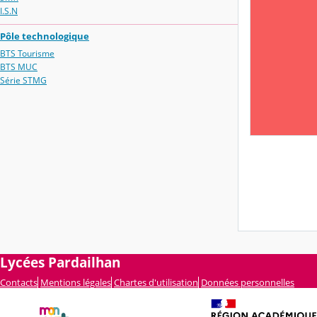
I.S.N
Pôle technologique
BTS Tourisme
BTS MUC
Série STMG
Lycées Pardailhan
Contacts
Mentions légales
Chartes d'utilisation
Données personnelles