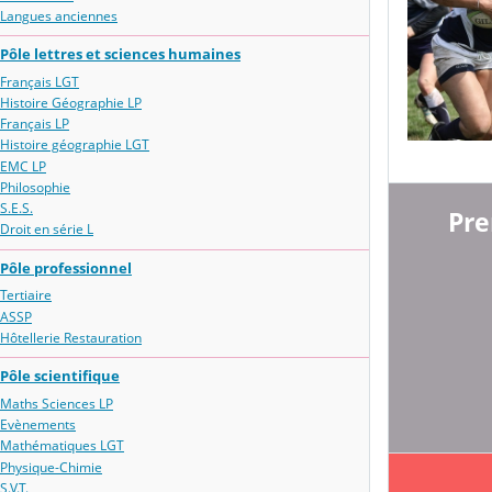
Langues anciennes
Pôle lettres et sciences humaines
Français LGT
Histoire Géographie LP
Français LP
Histoire géographie LGT
EMC LP
Philosophie
S.E.S.
Pre
Droit en série L
Pôle professionnel
Tertiaire
ASSP
Hôtellerie Restauration
Pôle scientifique
Maths Sciences LP
Evènements
Mathématiques LGT
Physique-Chimie
S.V.T.