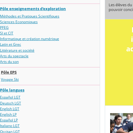
Les élèves du 
Pôle enseignements d'exploration
pouvoir concil
Méthodes et Pratiques Scientifiques
Sciences Economiques
PFEG
SI et CIT
Informatique et création numérique
Latin et Grec
a
Littérature et société
Arts du spectacle
Arts du son
Pôle EPS
Voyage Ski
Pôle langues
Español LGT
Deutsch LGT
English LGT
English LP
Español LP
Italiano LGT
Occitan LGT