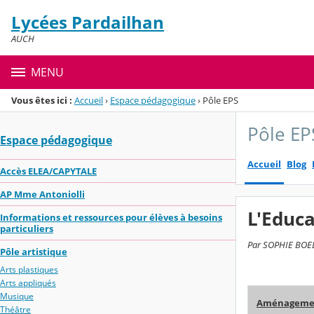
Panneau de gestion des cookies
Lycées Pardailhan
Menu de la rubrique
Contenu
AUCH
MENU
Vous êtes ici :
Accueil
›
Espace pédagogique
›
Pôle EPS
Pôle EP
Espace pédagogique
Accueil
Blog
Accès ELEA/CAPYTALE
AP Mme Antoniolli
L'Educa
Informations et ressources pour élèves à besoins
particuliers
Par SOPHIE BOELL
Pôle artistique
Arts plastiques
Arts appliqués
Musique
Aménagement
Théâtre