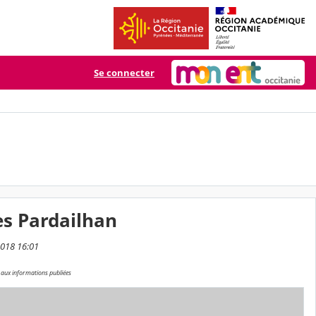
Se connecter
es Pardailhan
2018 16:01
r aux informations publiées