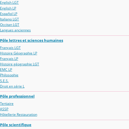
English LGT
English LP
Español LP
Italiano LGT
Occitan LGT
Langues anciennes
Pôle lettres et sciences humaines
Français LGT
Histoire Géographie LP
Français LP
Histoire géographie LGT
EMC LP
Philosophie
S.E.S.
Droit en série L
Pôle professionnel
Tertiaire
ASSP
Hôtellerie Restauration
Pôle scientifique