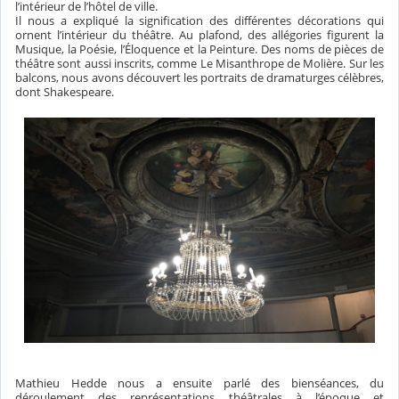
l’intérieur de l’hôtel de ville.
Il nous a expliqué la signification des différentes décorations qui
ornent l’intérieur du théâtre. Au plafond, des allégories figurent la
Musique, la Poésie, l’Éloquence et la Peinture. Des noms de pièces de
théâtre sont aussi inscrits, comme Le Misanthrope de Molière. Sur les
balcons, nous avons découvert les portraits de dramaturges célèbres,
dont Shakespeare.
Mathieu Hedde nous a ensuite parlé des bienséances, du
déroulement des représentations théâtrales à l’époque et