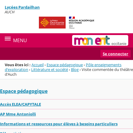
Panneau de gestion des cookies
Lycées Pardailhan
Menu de la rubrique
Contenu
AUCH
MENU
Se connecter
Vous êtes ici :
Accueil
›
Espace pédagogique
›
Pôle enseignements
d'exploration
›
Littérature et société
›
Blog
›
Visite commentée du théâtre
d'Auch
Espace pédagogique
Accès ELEA/CAPYTALE
AP Mme Antoniolli
Informations et ressources pour élèves à besoins particuliers