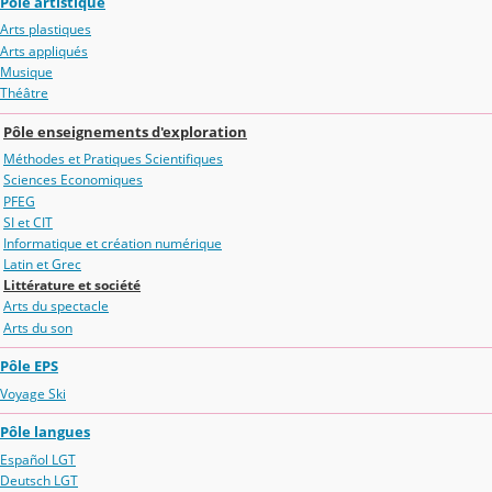
Pôle artistique
Arts plastiques
Arts appliqués
Musique
Théâtre
Pôle enseignements d'exploration
Méthodes et Pratiques Scientifiques
Sciences Economiques
PFEG
SI et CIT
Informatique et création numérique
Latin et Grec
Littérature et société
Arts du spectacle
Arts du son
Pôle EPS
Voyage Ski
Pôle langues
Español LGT
Deutsch LGT