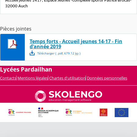
Accueil jeunes 1417, Espace Jeunes -complexe sportif Patrice Brocas-
32000 Auch
Pièces jointes
Temps forts - Accueil jeunes 14-17 - Fin
d'année 2019
Télécharger
( .
pdf
,
679.12
ko
)
Lycées Pardailhan
Contacts
Mentions légales
Chartes d'utilisation
Données personnelles