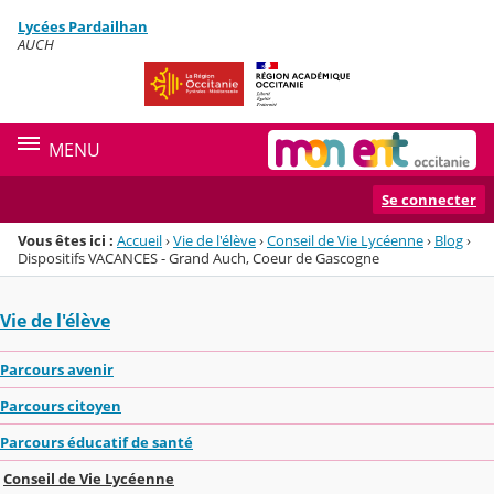
Panneau de gestion des cookies
Lycées Pardailhan
Menu de la rubrique
Contenu
AUCH
MENU
Se connecter
Vous êtes ici :
Accueil
›
Vie de l'élève
›
Conseil de Vie Lycéenne
›
Blog
›
Dispositifs VACANCES - Grand Auch, Coeur de Gascogne
Vie de l'élève
Parcours avenir
Parcours citoyen
Parcours éducatif de santé
Conseil de Vie Lycéenne