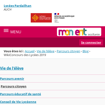
Panneau de gestion des cookies
Lycées Pardailhan
Menu de la rubrique
Contenu
AUCH
MENU
Se connecter
Vous êtes ici :
Accueil
›
Vie de l'élève
›
Parcours citoyen
›
Blog
›
WikiConcours des Lycées 2019
Vie de l'élève
Parcours avenir
Parcours citoyen
Parcours éducatif de santé
Conseil de Vie Lycéenne